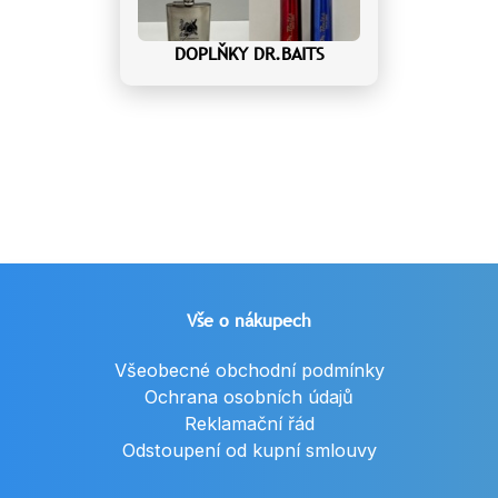
DOPLŇKY DR.BAITS
Vše o nákupech
Všeobecné obchodní podmínky
Ochrana osobních údajů
Reklamační řád
Odstoupení od kupní smlouvy