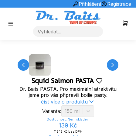
info@drbaits.cz
+420731253510
Přihlášení
Registrace
Squid Salmon PASTA
Dr. Baits PASTA. Pro maximální atraktivitu
jsme pro vás připravili boilie pasty.
číst více o produktu
Varianta:
150 ml
Dostupnost:
Není skladem
139
Kč
118.15
Kč bez DPH