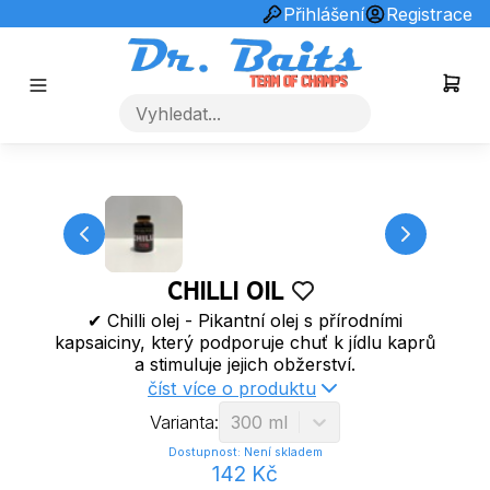
info@drbaits.cz
+420731253510
Přihlášení
Registrace
CHILLI OIL
✔ Chilli olej - Pikantní olej s přírodními
kapsaiciny, který podporuje chuť k jídlu kaprů
a stimuluje jejich obžerství.
číst více o produktu
Varianta:
300 ml
Dostupnost:
Není skladem
142
Kč