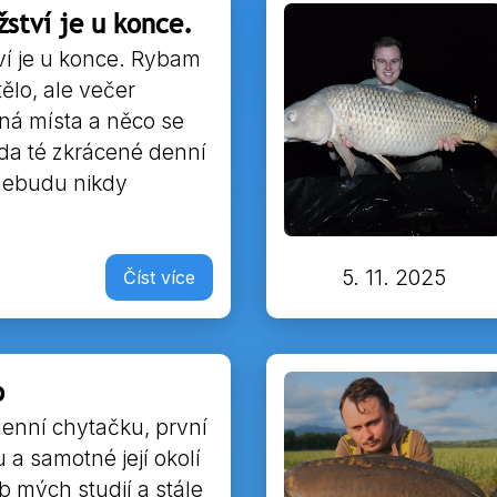
ství je u konce.
í je u konce. Rybam
ělo, ale večer
ná místa a něco se
koda té zkrácené denní
 nebudu nikdy
5. 11. 2025
Číst více
o
denní chytačku, první
 a samotné její okolí
ob mých studií a stále