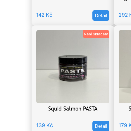
142
Kč
292
Detail
Není skladem
Squid Salmon PASTA
S
139
Kč
179
Detail