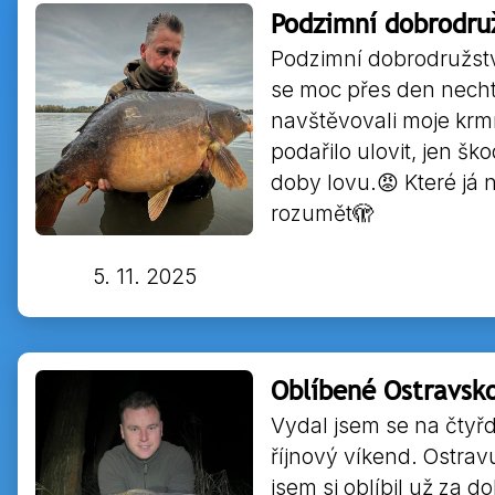
Podzimní dobrodruž
Podzimní dobrodružstv
se moc přes den necht
navštěvovali moje krm
podařilo ulovit, jen š
doby lovu.😡 Které já
rozumět🫣
5. 11. 2025
Oblíbené Ostravsk
Vydal jsem se na čtyř
říjnový víkend. Ostravu
jsem si oblíbil už za d