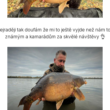
jraději tak doufám že mi to ještě vyjde než nám 
známým a kamarádům za skvělé návštěvy 👌