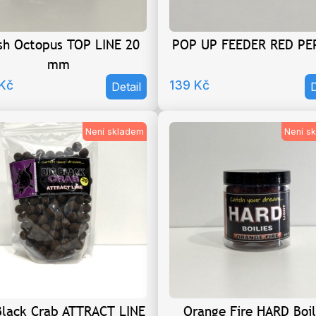
sh Octopus TOP LINE 20
POP UP FEEDER RED PE
mm
Kč
139
Kč
Detail
D
Není skladem
Není s
Black Crab ATTRACT LINE
Orange Fire HARD Boil