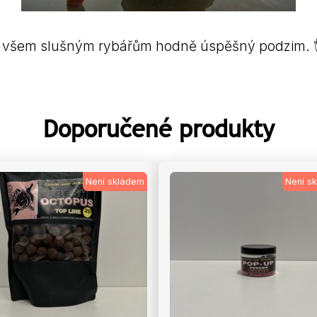
 všem slušným rybářům hodně úspěšný podzim. 
Doporučené produkty
Není skladem
Není s