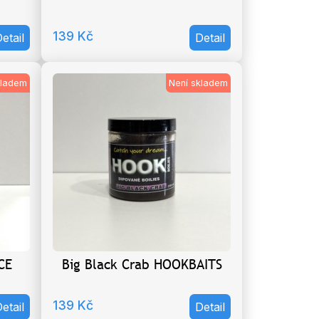
139
Kč
etail
Detail
kladem
Není skladem
CE
Big Black Crab HOOKBAITS
139
Kč
etail
Detail