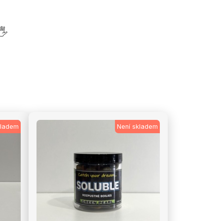
🖐
kladem
Není skladem