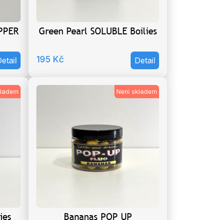
PPER
Green Pearl SOLUBLE Boilies
195
Kč
etail
Detail
kladem
Není skladem
ies
Bananas POP UP