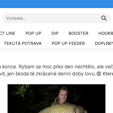
CT LINE
POP UP
DIP
BOOSTER
HOOKB
TEKUTÁ POTRAVA
POP UP FEEDER
DOPLŇKY
u konce. Rybam se moc přes den nechtělo, ale ve
ovit, jen škoda té zkrácené denní doby lovu.😡 Kte