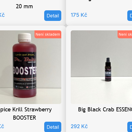
20 mm
Kč
175
Kč
Detail
D
Není skladem
Není s
pice Krill Strawberry
Big Black Crab ESSEN
BOOSTER
Kč
292
Kč
Detail
D