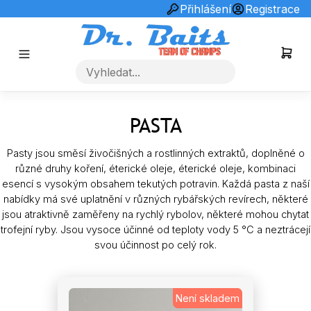
info@drbaits.cz
+420731253510
Přihlášení
Registrace
PASTA
Pasty jsou směsí živočišných a rostlinných extraktů, doplněné o
různé druhy koření, éterické oleje, éterické oleje, kombinaci
esencí s vysokým obsahem tekutých potravin. Každá pasta z naší
nabídky má své uplatnění v různých rybářských revírech, některé
jsou atraktivně zaměřeny na rychlý rybolov, některé mohou chytat
trofejní ryby. Jsou vysoce účinné od teploty vody 5 °C a neztrácejí
svou účinnost po celý rok.
Není skladem