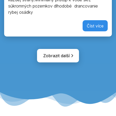
súkromných pozemkov dlhodobé drancovanie
rybej osádky
Číst více
Zobrazit další